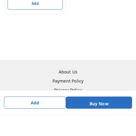
Add
About Us
Payment Policy
Privacy Policy
Refund Policy
Add
Buy Now
Shipping Policy
Terms & Conditions
Contact Us