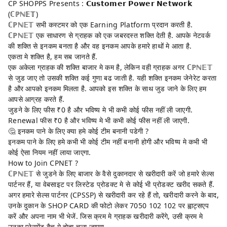
CP SHOPPS Presents : 𝗖𝘂𝘀𝘁𝗼𝗺𝗲𝗿 𝗣𝗼𝘄𝗲𝗿 𝗡𝗲𝘁𝘄𝗼𝗿𝗸
(ℂℙℕ𝔼𝕋)
ℂℙℕ𝔼𝕋 सभी कस्टमर को एक Earning Platform प्रदान करती है.
ℂℙℕ𝔼𝕋 एक साधारण से ग्राहक को एक जबरदस्त शक्ति देती है. आपके नेटवर्क
की शक्ति से इनकम बनता है और वह इनकम आपके हमारे हाथों मे आता है.
एकता मे शक्ति है, हम सब जानते हैं.
एक अकेला ग्राहक की शक्ति बाजार मे कम है, लेकिन वही ग्राहक अगर ℂℙℕ𝔼𝕋
से जुड जाए तो उसकी शक्ति कई गुणा बढ जाती है. यही शक्ति इनकम जेनेरेट करता
है और आपको इनकम मिलता है. आपको इस शक्ति के साथ जुड जाने के लिए हम
आपसे आग्रह करते हैं.
जुडने के लिए फीस ₹0 है और भविष्य मे भी कभी कोई फीस नहीं ली जाएगी.
Renewal फीस ₹0 है और भविष्य मे भी कभी कोई फीस नहीं ली जाएगी.
🤔 इनकम पाने के लिए क्या हमे कोई टीम बनानी पडेगी ?
इनकम पाने के लिए हमे कभी भी कोई टीम नहीं बनानी होगी और भविष्य मे कभी भी
कोई ऐसा नियम नहीं लाया जाएगा.
How to Join CPNET ?
ℂℙℕ𝔼𝕋 से जुडने के लिए बाजार के वैसे दुकानदार से खरीदारी करें जो हमारे सेल्स
पार्टनर हैं, या वेबसाइट पर लिस्टेड प्रोडक्ट मे से कोई भी प्रोडक्ट खरीद सकते हैं.
अगर हमारे सेल्स पार्टनर (CPSSP) से खरीदारी कर रहे हैं तो, खरीदारी करने के बाद,
उनके दुकान के SHOP CARD की फोटो लेकर
7050 102 102
पर ह्वाट्सएप
करें और अपना नाम भी भेजें. जिस क्रम मे ग्राहक खरीदारी करेंगे, उसी क्रम मे
उनका प्लेसमेंट बैच मे होता चला जाएगा...