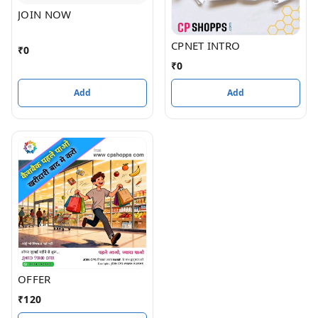
JOIN NOW
CPNET INTRO
₹
0
₹
0
Add
Add
OFFER
₹
120