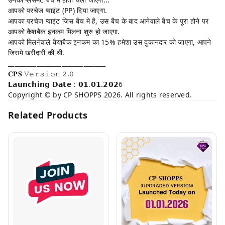
आपको परचेज प्वाइंट (PP) दिया जाएगा.
आपका परचेज प्वाइंट जिस बैच मे है, उस बैच के बाद आनेवाले बैच के पूरा होने पर
आपको कैशबैक इनकम मिलना शुरु हो जाएगा.
आपको मिलनेवाले कैशबैक इनकम का 15% हमेशा उस दुकानदार को जाएगा, आपने
जिसमे खरीदारी की थी.
_______________________________
𝐂𝐏𝐒 𝚅𝚎𝚛𝚜𝚒𝚘𝚗 𝟸.𝟶
𝗟𝗮𝘂𝗻𝗰𝗵𝗶𝗻𝗴 𝗗𝗮𝘁𝗲 : 𝟬𝟭.𝟬𝟭.𝟮𝟬𝟮6
Copyright © by CP SHOPPS 2026. All rights reserved.
Related Products