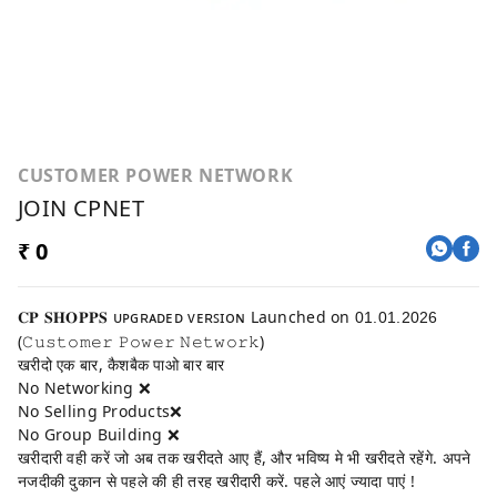
CUSTOMER POWER NETWORK
JOIN CPNET
₹ 0
𝐂𝐏 𝐒𝐇𝐎𝐏𝐏𝐒 ᴜᴩɢʀᴀᴅᴇᴅ ᴠᴇʀꜱɪᴏɴ Launched on
01.01.2026
(𝙲𝚞𝚜𝚝𝚘𝚖𝚎𝚛 𝙿𝚘𝚠𝚎𝚛 𝙽𝚎𝚝𝚠𝚘𝚛𝚔)
खरीदो एक बार, कैशबैक पाओ बार बार
No Networking ❌
No Selling Products❌
No Group Building ❌
खरीदारी वही करें जो अब तक खरीदते आए हैं, और भविष्य मे भी खरीदते रहेंगे. अपने
नजदीकी दुकान से पहले की ही तरह खरीदारी करें. पहले आएं ज्यादा पाएं !