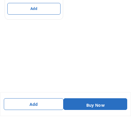
Add
Add
Buy Now
About Us
Payment Policy
Privacy Policy